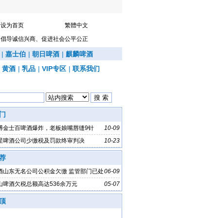
设为首页
繁體中文
倡导诚信兴商、促进社会公平公正
|
嘉士伯
|
朝日啤酒
|
麒麟啤酒
|
黄酒
|
乳品
|
VIP专区
|
联系我们
门
博金士百啤酒爆炸，老板娘嘴唇缝9针
10-09
星啤酒公司少缴税及罚款终审判决
10-23
荐
酒山东无名公司公积金欠缴 监管部门已处
06-09
山啤酒欠税总额高达536余万元
05-07
顶