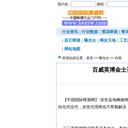
用户名：
密码：
行业资讯
|
行业数据
|
雪花啤酒
|
青
|
其它啤酒
|
曝光台
|
网友天地
|
工艺
|
网站地图
您现在的位置：
首页
>>
曝光台
>> 内容
百威英博金士
【中国国际啤酒网】“农安县地摊烧烤
给任何交代，农安代理商也不帮着解决