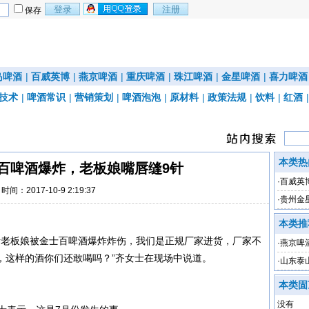
保存
岛啤酒
|
百威英博
|
燕京啤酒
|
重庆啤酒
|
珠江啤酒
|
金星啤酒
|
喜力啤酒
技术
|
啤酒常识
|
营销策划
|
啤酒泡泡
|
原材料
|
政策法规
|
饮料
|
红酒
本类热
百啤酒爆炸，老板娘嘴唇缝9针
·
百威英
时间：2017-10-9 2:19:37
·
贵州金
本类推
老板娘被金士百啤酒爆炸炸伤，我们是正规厂家进货，厂家不
·
燕京啤
，这样的酒你们还敢喝吗？”齐女士在现场中说道。
罚
·
山东泰
本类固
没有