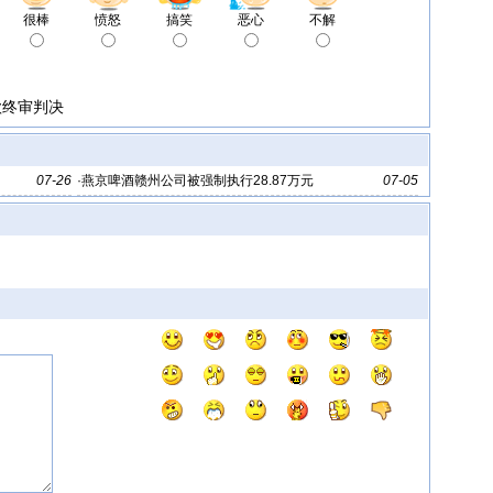
很棒
愤怒
搞笑
恶心
不解
款终审判决
07-26
·
燕京啤酒赣州公司被强制执行28.87万元
07-05