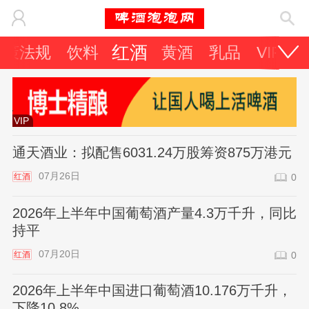
红酒
政策法规
饮料
黄酒
乳品
VIP专
VIP
通天酒业：拟配售6031.24万股筹资875万港元
07月26日
红酒
0
2026年上半年中国葡萄酒产量4.3万千升，同比
持平
07月20日
红酒
0
2026年上半年中国进口葡萄酒10.176万千升，
下降10.8%