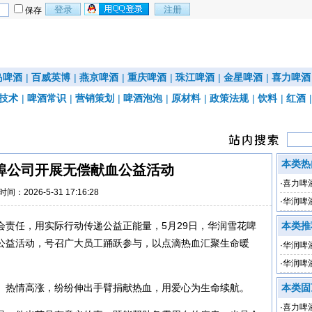
保存
岛啤酒
|
百威英博
|
燕京啤酒
|
重庆啤酒
|
珠江啤酒
|
金星啤酒
|
喜力啤酒
技术
|
啤酒常识
|
营销策划
|
啤酒泡泡
|
原材料
|
政策法规
|
饮料
|
红酒
本类热
埠公司开展无偿献血公益活动
·
喜力啤
时间：2026-5-31 17:16:28
·
华润啤
会责任，用实际行动传递公益正能量，5月29日，华润雪花啤
本类推
公益活动，号召广大员工踊跃参与，以点滴热血汇聚生命暖
·
华润啤
·
华润啤酒
7%
、热情高涨，纷纷伸出手臂捐献热血，用爱心为生命续航。
本类固
·
喜力啤