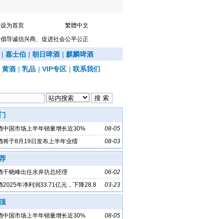
设为首页
繁體中文
倡导诚信兴商、促进社会公平公正
|
嘉士伯
|
朝日啤酒
|
麒麟啤酒
|
黄酒
|
乳品
|
VIP专区
|
联系我们
门
酒中国市场上半年销量增长近30%
08-05
酒将于8月19日发布上半年业绩
08-03
荐
酒干晓峰出任水井坊总经理
06-02
2025年净利润33.71亿元，下降28.8
03-23
顶
酒中国市场上半年销量增长近30%
08-05