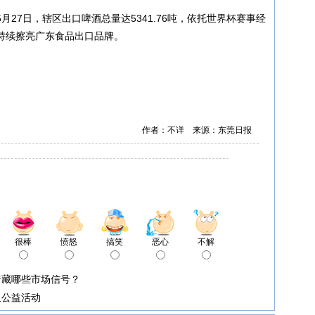
27日，辖区出口啤酒总量达5341.76吨，依托世界杯赛事经
持续擦亮广东食品出口品牌。
作者：不详 来源：东莞日报
很棒
愤怒
搞笑
恶心
不解
暗藏哪些市场信号？
血公益活动