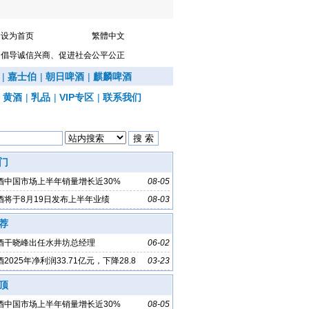
设为首页
繁體中文
倡导诚信兴商、促进社会公平公正
|
嘉士伯
|
朝日啤酒
|
麒麟啤酒
|
黄酒
|
乳品
|
VIP专区
|
联系我们
门
酒中国市场上半年销量增长近30%
08-05
酒将于8月19日发布上半年业绩
08-03
荐
酒干晓峰出任水井坊总经理
06-02
2025年净利润33.71亿元，下降28.8
03-23
顶
酒中国市场上半年销量增长近30%
08-05