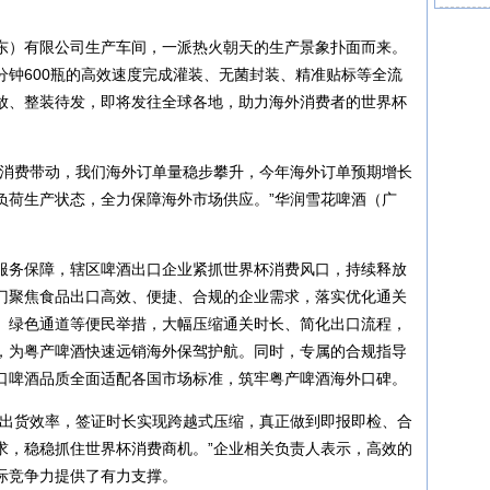
。
东）有限公司生产车间，一派热火朝天的生产景象扑面而来。
分钟600瓶的高效速度完成灌装、无菌封装、精准贴标等全流
放、整装待发，即将发往全球各地，助力海外消费者的世界杯
强消费带动，我们海外订单量稳步攀升，今年海外订单预期增长
负荷生产状态，全力保障海外市场供应。”华润雪花啤酒（广
服务保障，辖区啤酒出口企业紧抓世界杯消费风口，持续释放
门聚焦食品出口高效、便捷、合规的企业需求，落实优化通关
、绿色通道等便民举措，大幅压缩通关时长、简化出口流程，
，为粤产啤酒快速远销海外保驾护航。同时，专属的合规指导
口啤酒品质全面适配各国市场标准，筑牢粤产啤酒海外口碑。
的出货效率，签证时长实现跨越式压缩，真正做到即报即检、合
求，稳稳抓住世界杯消费商机。”企业相关负责人表示，高效的
际竞争力提供了有力支撑。