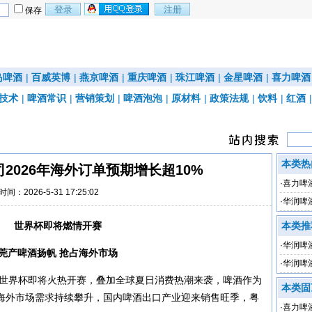
保存
岛啤酒
|
百威英博
|
燕京啤酒
|
重庆啤酒
|
珠江啤酒
|
金星啤酒
|
喜力啤酒
技术
|
啤酒常识
|
营销策划
|
啤酒泡泡
|
原材料
|
政策法规
|
饮料
|
红酒
本类热
2026年海外订单预期增长超10%
·
喜力啤
时间：2026-5-31 17:25:02
·
华润啤
世界杯即将燃情开赛
本类推
·
华润啤
莞产啤酒扬帆 抢占海外市场
·
华润啤酒
墨世界杯即将火热开赛，叠加全球夏日消费热潮来袭，啤酒作为
7%
本类固
海外市场需求持续攀升，国内啤酒出口产业迎来销售旺季，粤
·
喜力啤