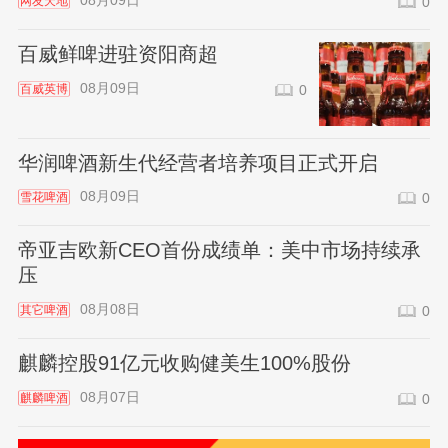
08月09日
网友天地
0
百威鲜啤进驻资阳商超
08月09日
百威英博
0
华润啤酒新生代经营者培养项目正式开启
08月09日
雪花啤酒
0
帝亚吉欧新CEO首份成绩单：美中市场持续承
压
08月08日
其它啤酒
0
麒麟控股91亿元收购健美生100%股份
08月07日
麒麟啤酒
0