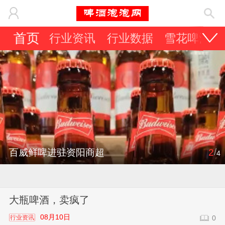
首页
行业资讯
行业数据
雪花啤酒
/
百威鲜啤进驻资阳商超
2
4
大瓶啤酒，卖疯了
08月10日
行业资讯
0