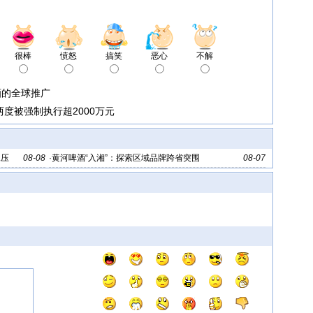
很棒
愤怒
搞笑
恶心
不解
酒的全球推广
两度被强制执行超2000万元
承压
08-08
·
黄河啤酒“入湘”：探索区域品牌跨省突围
08-07