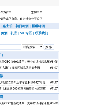
设为首页
繁體中文
倡导诚信兴商、促进社会公平公正
|
嘉士伯
|
朝日啤酒
|
麒麟啤酒
|
黄酒
|
乳品
|
VIP专区
|
联系我们
门
欧新CEO首份成绩单：美中市场持续承压
08-08
酒“入湘”：探索区域品牌跨省突围
08-07
荐
啤酒2026年上半年盈利1034万港元，
07-27
%
酒计划出售500多家肯德基特许经营店
07-17
顶
欧新CEO首份成绩单：美中市场持续承压
08-08