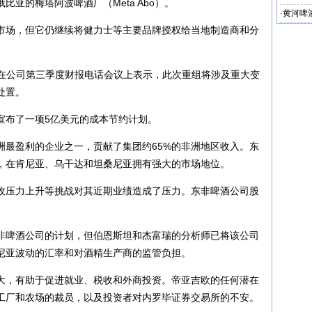
亚的梅塔阿波啤酒厂（Meta Abo）。
·
黄河啤
市场，但它仍继续将健力士等主要品牌授权给当地制造商和分
giani在公司第三季度财报电话会议上表示，此次重组将涉及重大变
处置。
宣布了一项5亿美元的成本节约计划。
洲最盈利的企业之一，贡献了集团约65%的非洲地区收入。东
，在肯尼亚、乌干达和坦桑尼亚拥有强大的市场地位。
收压力上升等挑战对其近期业绩造成了压力。东非啤酒公司股
非啤酒公司的计划，但伯恩斯坦和杰富瑞的分析师已将该公司
尼亚波动的汇率和对酒精生产商的监管负担。
大，有助于促进就业、税收和外商投资。帝亚吉欧的任何潜在
工厂和农场的裁员，以及投资者对内罗毕证券交易所的不安。