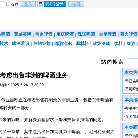
保存
岛啤酒
|
百威英博
|
燕京啤酒
|
重庆啤酒
|
珠江啤酒
|
金星啤酒
|
喜力啤酒
技术
|
啤酒常识
|
营销策划
|
啤酒泡泡
|
原材料
|
政策法规
|
饮料
|
红酒
本类热
考虑出售非洲的啤酒业务
·
帝亚吉
时间：2025-5-26 17:30:30
·
黄河啤
息，帝亚吉欧正在考虑出售其剩余的非洲业务，包括东非啤酒有
本类推
战略转变的一部分。
·
香港生力
下降79
·
泰国酿
带来的影响，并解决酒精需求下降和投资者担忧的问题。
本类固
的又一举措，其中包括出售加纳健力士啤酒厂、尼日利亚健力
·
帝亚吉