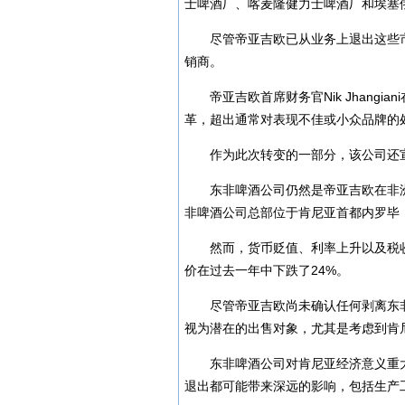
士啤酒厂、喀麦隆健力士啤酒厂和埃塞俄比
尽管帝亚吉欧已从业务上退出这些
销商。
帝亚吉欧首席财务官Nik Jhan
革，超出通常对表现不佳或小众品牌的
作为此次转变的一部分，该公司还
东非啤酒公司仍然是帝亚吉欧在非
非啤酒公司总部位于肯尼亚首都内罗毕
然而，货币贬值、利率上升以及税
价在过去一年中下跌了24%。
尽管帝亚吉欧尚未确认任何剥离东
视为潜在的出售对象，尤其是考虑到肯
东非啤酒公司对肯尼亚经济意义重
退出都可能带来深远的影响，包括生产