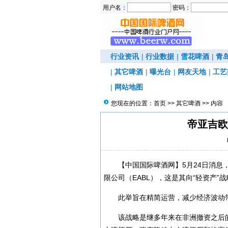
用户名：
密码：
行业资讯
|
行业数据
|
雪花啤酒
|
青
|
其它啤酒
|
曝光台
|
网友天地
|
工艺
|
网站地图
您现在的位置：
首页
>>
其它啤酒
>> 内容
帝亚吉欧
【中国国际啤酒网】5月24日消
限公司（EABL），这是其向“轻资产”
此举旨在精简运营，减少经济波动
该战略是继多年来在非洲撤资之后